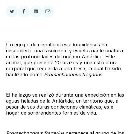
Compartir
Compartir
Compartir
Compartir
en
en
en
via
Twitter
Facebook
LinkedIn
Email
Un equipo de científicos estadounidenses ha
descubierto una fascinante y espeluznante criatura
en las profundidades del océano Antártico. Este
animal, que presenta 20 brazos y una estructura
corporal que recuerda a una fresa, la cual ha sido
bautizado como
Promachocrinus fragarius
.
El hallazgo se realizó durante una expedición en las
aguas heladas de la Antártida, un territorio que, a
pesar de sus duras condiciones climáticas, es el
hogar de sorprendentes formas de vida.
Promachocrinus fragarius
pertenece al grupo de los