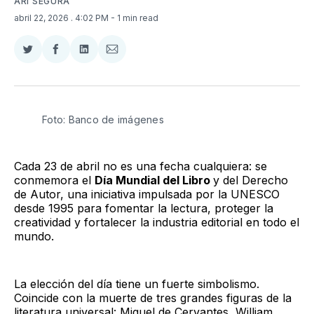
ARI SEGURA
abril 22, 2026
. 4:02 PM
- 1 min read
Compartir
Compartir
Compartir
Compartir
en
en
en
via
Twitter
Facebook
LinkedIn
Email
Foto: Banco de imágenes
Cada 23 de abril no es una fecha cualquiera: se
conmemora el
Día Mundial del Libro
y del Derecho
de Autor, una iniciativa impulsada por la UNESCO
desde 1995 para fomentar la lectura, proteger la
creatividad y fortalecer la industria editorial en todo el
mundo.
La elección del día tiene un fuerte simbolismo.
Coincide con la muerte de tres grandes figuras de la
literatura universal: Miguel de Cervantes, William