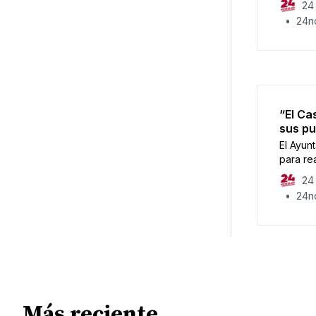
24 
24no
“El Ca
sus pu
El Ayun
para rea
abando
24 
24no
Más reciente