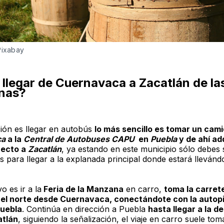
Pixabay
llegar de Cuernavaca a Zacatlán de la
nas?
ción es llegar en autobús
lo más sencillo es tomar un cam
ca
a la
Central de Autobuses CAPU
en
Puebla
y de ahí adq
recto a
Zacatlán
, ya estando en este municipio sólo debes 
s para llegar a la explanada principal donde estará lleván
vo es ir a la
Feria de la Manzana
en carro,
toma la carret
 el norte desde Cuernavaca, conectándote con la autop
Puebla
. Continúa en dirección a Puebla
hasta llegar a la d
atlán
, siguiendo la señalización, el viaje en carro suele tom