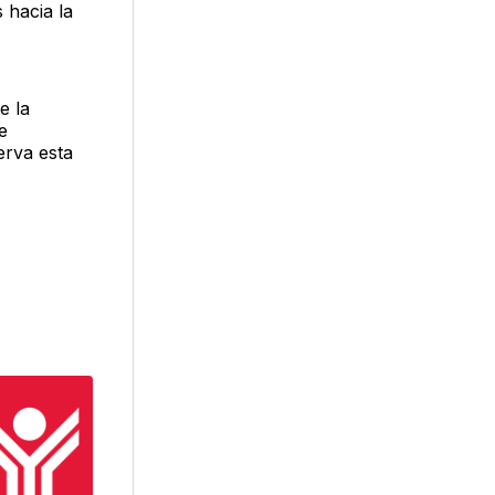
 hacia la
e la
e
rva esta