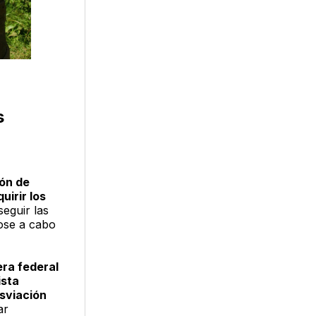
s
ión de
uirir los
seguir las
dose a cabo
era federal
ista
esviación
ar