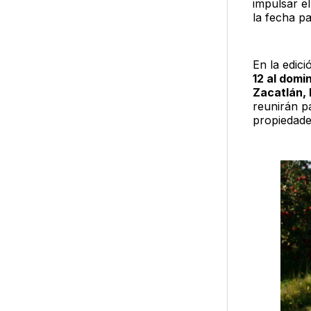
impulsar e
la fecha p
En la edic
12 al domi
Zacatlán, 
reunirán pa
propiedades