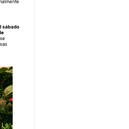
rmalmente
l sábado
de
 se
osas