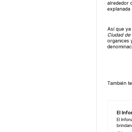
alrededor 
explanada 
Así que ya
Ciudad de 
organices 
denominaci
También te
El Inf
El Infon
brindan
accesib