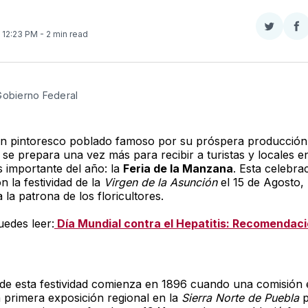
Compar
Co
. 12:23 PM
- 2 min read
en
e
Twitter
F
Gobierno Federal
un pintoresco poblado famoso por su próspera producción
se prepara una vez más para recibir a turistas y locales e
 importante del año: la
Feria de la Manzana
. Esta celebra
n la festividad de la
Virgen de la Asunción
el 15 de Agosto, 
la patrona de los floricultores.
edes leer:
Día Mundial contra el Hepatitis: Recomendac
a de esta festividad comienza en 1896 cuando una comisión 
a primera exposición regional en la
Sierra Norte de Puebla
p