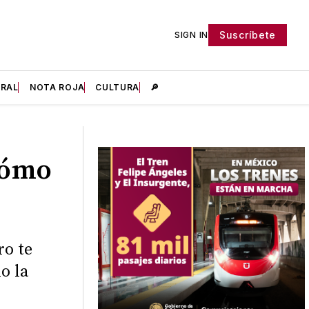
Suscríbete
SIGN IN
IRAL
NOTA ROJA
CULTURA
🔎
Cómo
ro te
o la