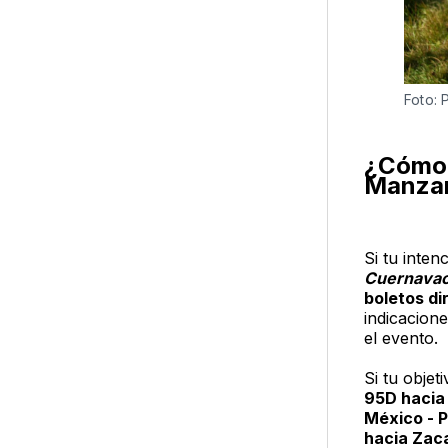
Foto: 
¿Cómo 
Manza
Si tu inten
Cuernava
boletos di
indicacione
el evento.
Si tu objeti
95D hacia
México - 
hacia Zac