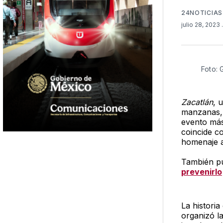
24NOTICIAS
julio 28, 2023
Foto: 
Zacatlán
, 
manzanas, 
evento más
coincide co
homenaje a 
También pu
prevenirlo
La histori
organizó l