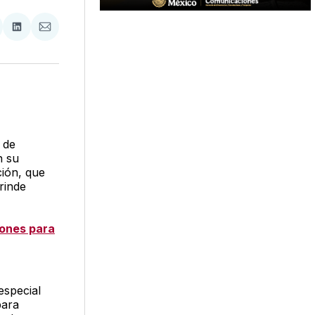
tir
mpartir
Compartir
Compartir
n
en
via
acebook
LinkedIn
Email
 de
n su
ción, que
rinde
iones para
especial
ara