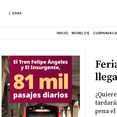
DARK
INICIO
MORELOS
CUERNAVAC
Feri
lleg
¿Quiere
tardarás
pena el