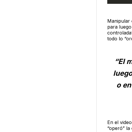
Manipular 
para luego
controlada
todo lo “or
“El 
luego
o en
En el video
“operó” la