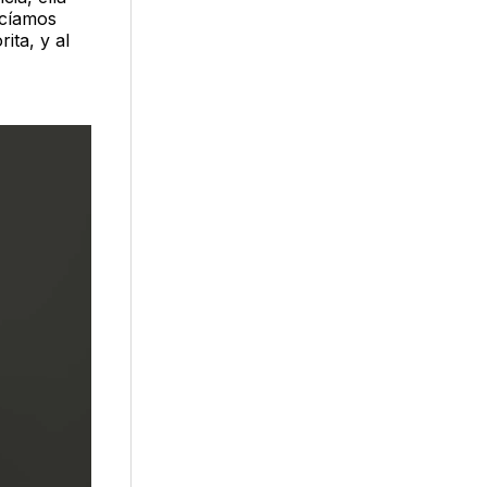
acíamos
ita, y al