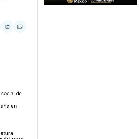
tir
mpartir
Compartir
Compartir
n
en
via
acebook
LinkedIn
Email
social de
mpaña en
natura