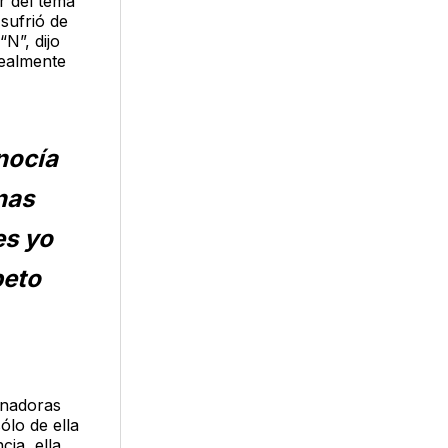
r del tema
sufrió de
N”, dijo
realmente
nocía
nas
es yo
peto
enadoras
ólo de ella
cia, ella