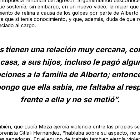
a supuesta renuncia del agresor, argumentando desconoce
ue sostenía, sin embargo, en un nuevo video, la mujer que 
ento de retina a causa de los golpes por parte de Alberto “
ra que sí tenía conocimiento, y que, además, duda de que 
ciado al cargo.
os tienen una relación muy cercana, co
 casa, a sus hijos, incluso le pagó algu
ciones a la familia de Alberto; entonc
ongo que ella sabía, me faltaba al res
frente a ella y no se metió”.
ién, que Lucía Meza ejercía violencia entre las propias s
renista Citlali Hernández, “hablaba sobre su aspecto, no s
as senadoras. En el equipo de trabajo también ejercía violen