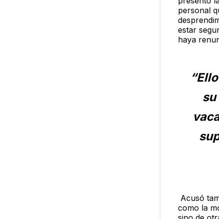
presentó l
personal q
desprendimi
estar segu
haya renun
“Ell
su
vaca
sup
Acusó tamb
como la mo
sino de otr