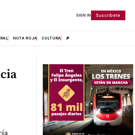
Suscríbete
SIGN IN
IRAL
NOTA ROJA
CULTURA
🔎
ncia
cía