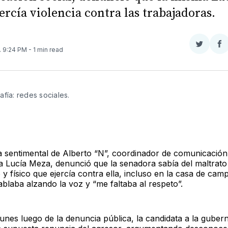
ercía violencia contra las trabajadoras.
Compar
Co
. 9:24 PM
- 1 min read
en
e
Twitter
F
afía: redes sociales. 
a sentimental de Alberto “N”, coordinador de comunicación 
ta Lucía Meza, denunció que la senadora sabía del maltrato
 y físico que ejercía contra ella, incluso en la casa de ca
blaba alzando la voz y “me faltaba al respeto”.
lunes luego de la denuncia pública, la candidata a la guber