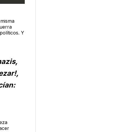
a misma
guerra
olíticos. Y
azis,
ezar!,
cían:
Meza
hacer