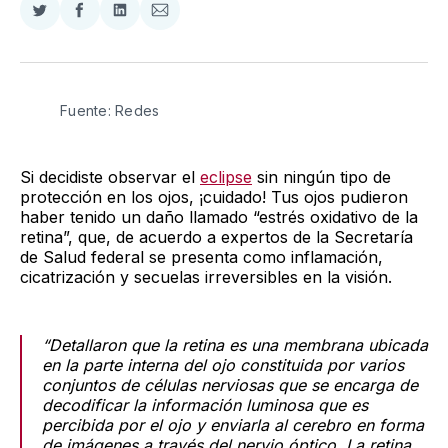
Compartir
Compartir
Compartir
Compartir
en
en
en
via
Twitter
Facebook
LinkedIn
Email
Fuente: Redes
Si decidiste observar el
eclipse
sin ningún tipo de
protección en los ojos, ¡cuidado! Tus ojos pudieron
haber tenido un daño llamado “estrés oxidativo de la
retina”, que, de acuerdo a expertos de la Secretaría
de Salud federal se presenta como inflamación,
cicatrización y secuelas irreversibles en la visión.
“Detallaron que la retina es una membrana ubicada
en la parte interna del ojo constituida por varios
conjuntos de células nerviosas que se encarga de
decodificar la información luminosa que es
percibida por el ojo y enviarla al cerebro en forma
de imágenes a través del nervio óptico. La retina