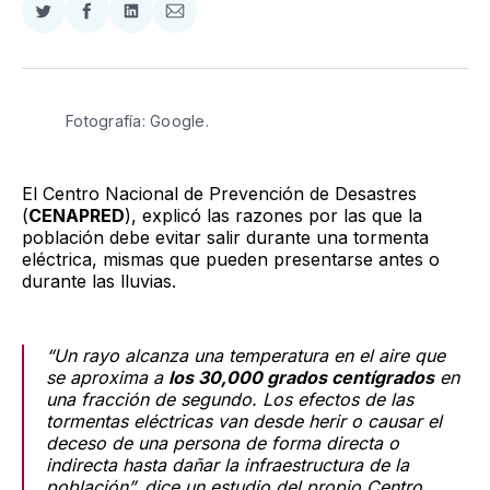
Compartir
Compartir
Compartir
Compartir
en
en
en
via
Twitter
Facebook
LinkedIn
Email
Fotografía: Google. 
El Centro Nacional de Prevención de Desastres
(
CENAPRED
), explicó las razones por las que la
población debe evitar salir durante una tormenta
eléctrica, mismas que pueden presentarse antes o
durante las lluvias.
“Un rayo alcanza una temperatura en el aire que
se aproxima a
los 30,000 grados centígrados
en
una fracción de segundo. Los efectos de las
tormentas eléctricas van desde herir o causar el
deceso de una persona de forma directa o
indirecta hasta dañar la infraestructura de la
población”, dice un estudio del propio Centro.