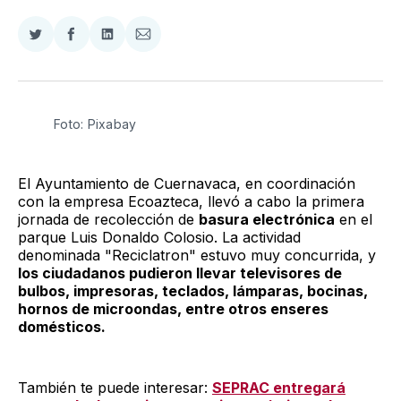
Compartir
Compartir
Compartir
Compartir
en
en
en
via
Twitter
Facebook
LinkedIn
Email
Foto: Pixabay
El Ayuntamiento de Cuernavaca, en coordinación
con la empresa Ecoazteca, llevó a cabo la primera
jornada de recolección de
basura electrónica
en el
parque Luis Donaldo Colosio. La actividad
denominada "Reciclatron" estuvo muy concurrida, y
los ciudadanos pudieron llevar televisores de
bulbos, impresoras, teclados, lámparas, bocinas,
hornos de microondas, entre otros enseres
domésticos.
También te puede interesar:
SEPRAC entregará