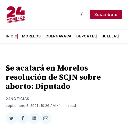
Suscríbete
INICIO
MORELOS
CUERNAVACA
DEPORTES
HUELLAS
H
Se acatará en Morelos
resolución de SCJN sobre
aborto: Diputado
24NOTICIAS
septiembre 8, 2021
. 10:26 AM
- 1 min read
Compartir
Compartir
Compartir
Compartir
en
en
en
via