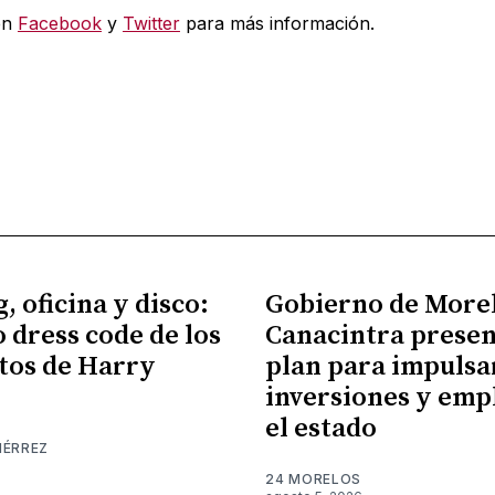
en
Facebook
y
Twitter
para más información.
, oficina y disco:
Gobierno de More
o dress code de los
Canacintra prese
tos de Harry
plan para impulsa
inversiones y emp
el estado
IÉRREZ
24 MORELOS