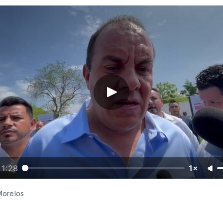
1:28
1×
Morelos