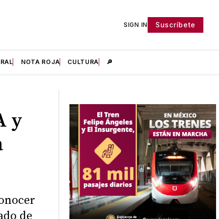
Suscríbete
SIGN IN
IRAL
NOTA ROJA
CULTURA
🔎
A y
a
conocer
ado de