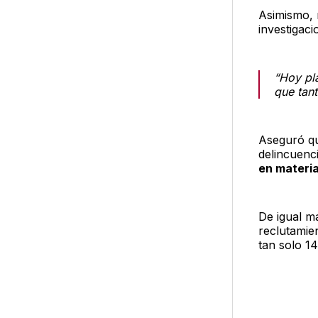
Asimismo, r
investigaci
“Hoy pl
que tant
Aseguró qu
delincuenc
en materi
De igual m
reclutamie
tan solo 1