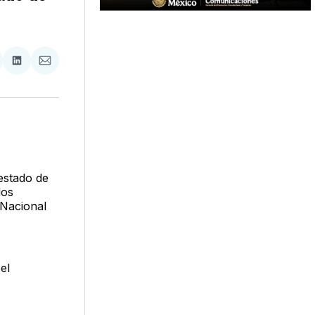
tir
mpartir
Compartir
Compartir
n
en
via
acebook
LinkedIn
Email
 estado de
los
 Nacional
el