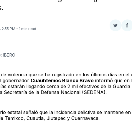
.
Compar
Co
. 2:55 PM
- 1 min read
en
e
Twitter
F
e: IBERO
 de violencia que se ha registrado en los últimos días en el
el gobernador
Cuauhtémoc Blanco Bravo
informó que en 
ías estarán llegando cerca de 2 mil efectivos de la Guardia
la Secretaría de la Defensa Nacional (SEDENA).
io estatal señaló que la incidencia delictiva se mantiene en 
de Temixco, Cuautla, Jiutepec y Cuernavaca.