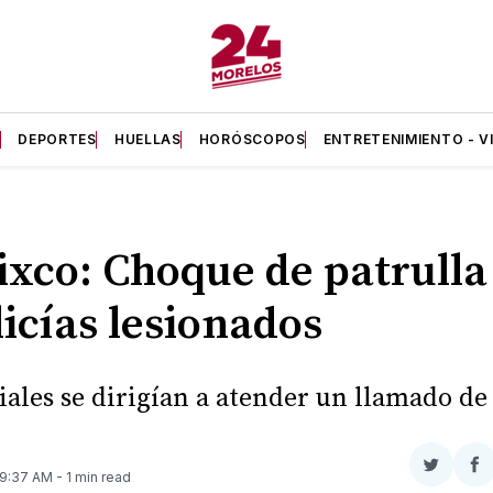
A
DEPORTES
HUELLAS
HORÓSCOPOS
ENTRETENIMIENTO - V
xco: Choque de patrulla
licías lesionados
ciales se dirigían a atender un llamado de
Compar
Co
 9:37 AM
- 1 min read