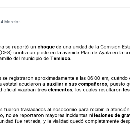
en
e
Twitter
F
24 Morelos
na se reportó un
choque
de una unidad de la Comisión Esta
(CES) contra un poste en la avenida Plan de Ayala en la co
millo del municipio de
Temixco
.
 se registraron aproximadamente a las 06:00 am, cuándo
ía estatal acudieron a
auxiliar a sus compañeros
, puesto 
d oficial viajaban
tres elementos
, los cuales resultaron
le
les fueron trasladados al nosocomio para recibir la atenció
o, no se reportaron mayores incidentes ni
lesiones de gr
 unidad fue retirada, y la vialidad quedó completamente des