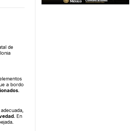
n
en
via
acebook
LinkedIn
Email
tal de
lonia
 elementos
que a bordo
sionados
.
n adecuada,
avedad
. En
pejada.