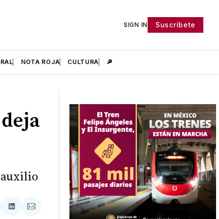
Suscríbete
SIGN IN
IRAL
NOTA ROJA
CULTURA
🔎
 deja
 auxilio
tir
mpartir
Compartir
Compartir