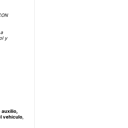
CON
 a
ol y
 auxilio,
l vehículo
,