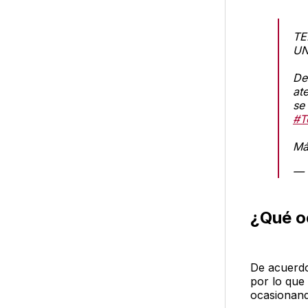
TE
UN
De
at
se
#T
Má
— 
¿Qué o
De acuerdo
por lo que
ocasionand