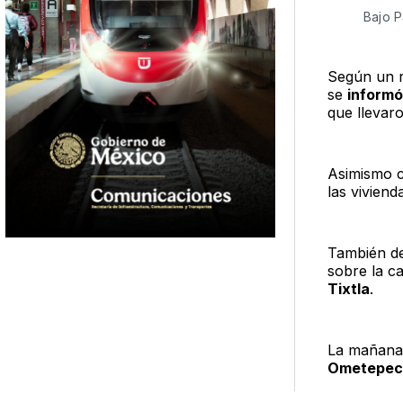
Bajo P
Según un r
se
informó
que llevaro
Asimismo 
las viviend
También de
sobre la c
Tixtla
.
La mañana 
Ometepec r