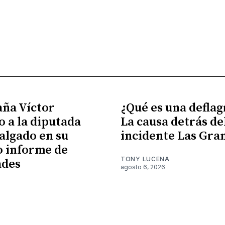
ña Víctor
¿Qué es una defla
 a la diputada
La causa detrás de
algado en su
incidente Las Gra
 informe de
TONY LUCENA
ades
agosto 6, 2026
6