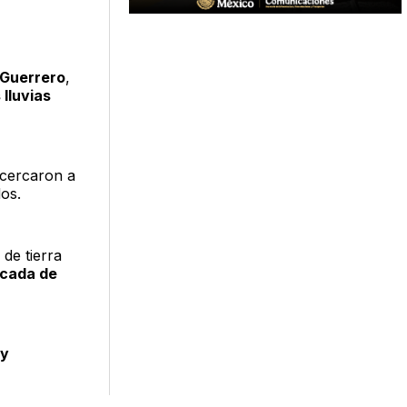
 Guerrero
,
 lluvias
cercaron a
dos.
de tierra
acada de
 y