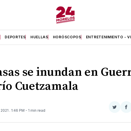
A
DEPORTES
HUELLAS
HORÓSCOPOS
ENTRETENIMIENTO - V
asas se inundan en Guer
río Cuetzamala
Compar
Co
 2021
. 1:46 PM
- 1 min read
en
e
Twitter
F