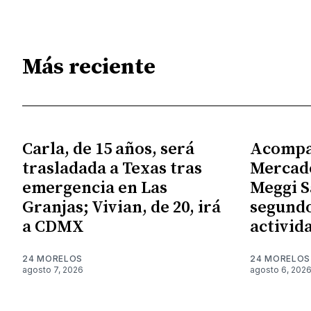
Más reciente
Carla, de 15 años, será
Acompa
trasladada a Texas tras
Mercado
emergencia en Las
Meggi S
Granjas; Vivian, de 20, irá
segundo
a CDMX
activid
24 MORELOS
24 MORELOS
agosto 7, 2026
agosto 6, 202