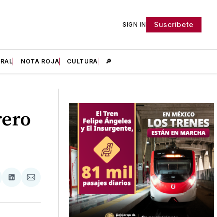
Suscríbete
SIGN IN
IRAL
NOTA ROJA
CULTURA
🔎
rero
tir
mpartir
Compartir
Compartir
n
en
via
acebook
LinkedIn
Email