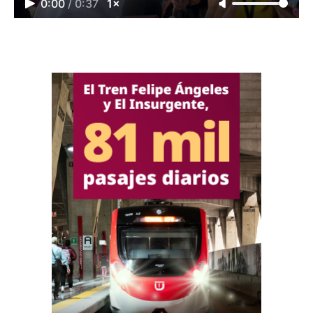
0:00
/
0:37
1×