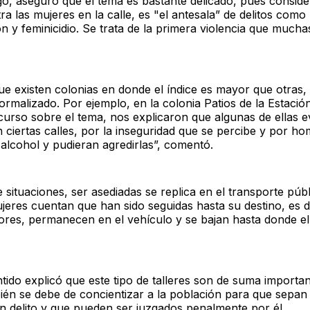
o, aseguró que el tema es bastante delicado, pues conside
a las mujeres en la calle, es "el antesala” de delitos como
n y feminicidio. Se trata de la primera violencia que much
ue existen colonias en donde el índice es mayor que otras
ormalizado. Por ejemplo, en la colonia Patios de la Estació
urso sobre el tema, nos explicaron que algunas de ellas e
n ciertas calles, por la inseguridad que se percibe y por h
lcohol y pudieran agredirlas”, comentó.
e situaciones, ser asediadas se replica en el transporte púb
jeres cuentan que han sido seguidas hasta su destino, es d
ores, permanecen en el vehículo y se bajan hasta donde ell
tido explicó que este tipo de talleres son de suma importa
ién se debe de concientizar a la población para que sepan
n delito y que pueden ser juzgados penalmente por él.