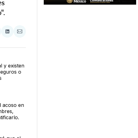
es
".
tir
mpartir
Compartir
Compartir
n
en
via
acebook
LinkedIn
Email
l y existen
seguros o
s
l acoso en
mbres,
ificarlo.