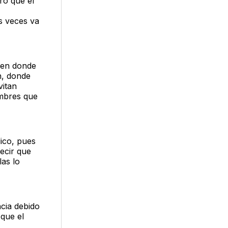
ró que el
as veces va
, en donde
n, donde
vitan
ombres que
lico, pues
ecir que
as lo
ncia debido
 que el