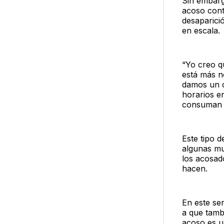
Sin embarg
acoso contr
desaparició
en escala.
“Yo creo q
está más n
damos un c
horarios e
consuman a
Este tipo d
algunas mu
los acosad
hacen.
En este sen
a que tamb
acoso es u