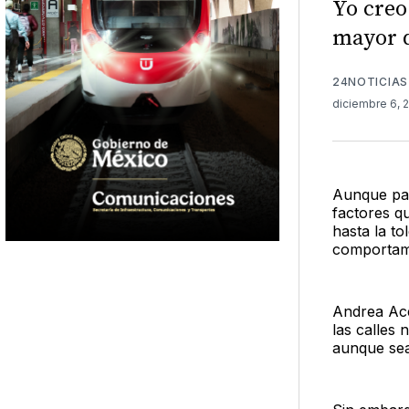
Yo creo
mayor q
24NOTICIAS
diciembre 6, 
Aunque par
factores q
hasta la t
comportam
Andrea Ace
las calles
aunque sean