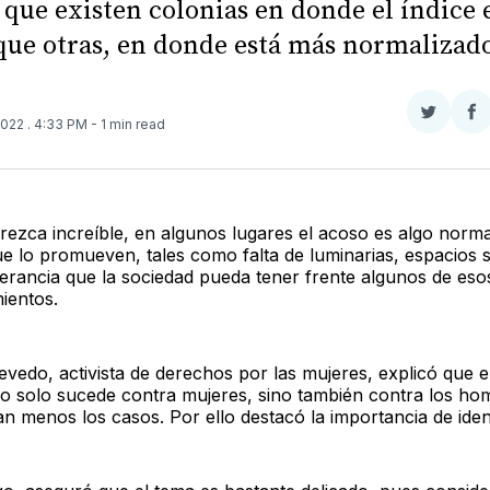
 que existen colonias en donde el índice 
ue otras, en donde está más normalizado
Compar
Co
2022
. 4:33 PM
- 1 min read
en
e
Twitter
F
ezca increíble, en algunos lugares el acoso es algo norma
ue lo promueven, tales como falta de luminarias, espacios 
olerancia que la sociedad pueda tener frente algunos de eso
ientos.
vedo, activista de derechos por las mujeres, explicó que e
 no solo sucede contra mujeres, sino también contra los ho
 menos los casos. Por ello destacó la importancia de ident