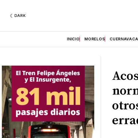
DARK
INICIO
MORELOS
CUERNAVAC
Acos
norm
otro
erra