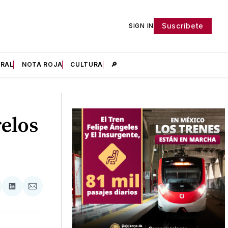
Suscríbete
SIGN IN
IRAL
NOTA ROJA
CULTURA
🔎
elos
tir
mpartir
Compartir
Compartir
n
en
via
acebook
LinkedIn
Email