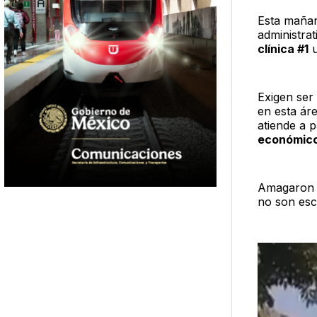
Esta mañan
administrat
clínica #1
u
Exigen se
en esta ár
atiende a 
económico
Amagaron c
no son esc