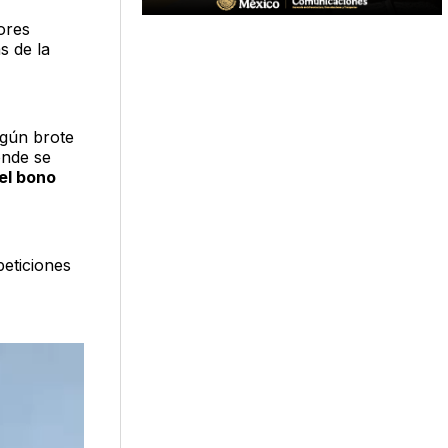
ores
s de la
lgún brote
onde se
el bono
eticiones