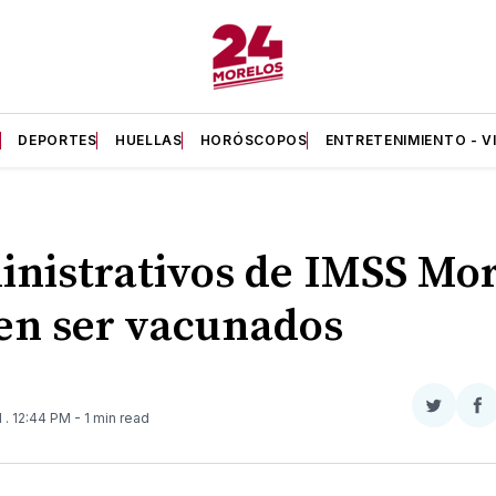
A
DEPORTES
HUELLAS
HORÓSCOPOS
ENTRETENIMIENTO - V
nistrativos de IMSS Mor
en ser vacunados
Compar
Co
1
. 12:44 PM
- 1 min read
en
e
Twitter
F