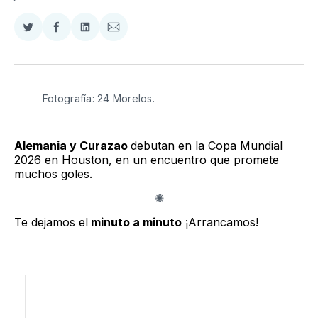
Compartir
Compartir
Compartir
Compartir
en
en
en
via
Twitter
Facebook
LinkedIn
Email
Fotografía: 24 Morelos.
Alemania y Curazao
debutan en la Copa Mundial
2026 en Houston, en un encuentro que promete
muchos goles.
Te dejamos el
minuto a minuto
¡Arrancamos!