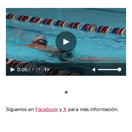
0:00
/
1:01
1×
Síguenos en
Facebook
y
X
para más información.