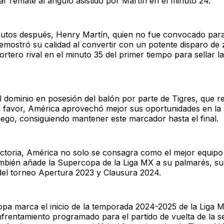
ar remate al ángulo asistido por Martín en el minuto 24.
nutos después, Henry Martín, quien no fue convocado par
emostró su calidad al convertir con un potente disparo de
ortero rival en el minuto 35 del primer tiempo para sellar la
.
l dominio en posesión del balón por parte de Tigres, que re
 favor, América aprovechó mejor sus oportunidades en la
juego, consiguiendo mantener este marcador hasta el final.
ictoria, América no solo se consagra como el mejor equipo
mbién añade la Supercopa de la Liga MX a su palmarés, s
s del torneo Apertura 2023 y Clausura 2024.
pa marca el inicio de la temporada 2024-2025 de la Liga M
frentamiento programado para el partido de vuelta de la se