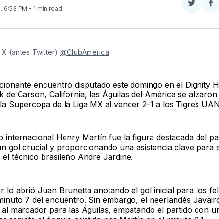
Compar
Co
4
. 6:53 PM
- 1 min read
en
e
Twitter
F
X (antes Twitter) 
@ClubAmerica
ionante encuentro disputado este domingo en el Dignity H
 de Carson, California, las Águilas del América se alzaron
n la Supercopa de la Liga MX al vencer 2-1 a los Tigres UAN
o internacional Henry Martín fue la figura destacada del pa
n gol crucial y proporcionando una asistencia clave para 
r el técnico brasileño Andre Jardine.
 lo abrió Juan Brunetta anotando el gol inicial para los fel
minuto 7 del encuentro. Sin embargo, el neerlandés Javair
 al marcador para las Águilas, empatando el partido con u