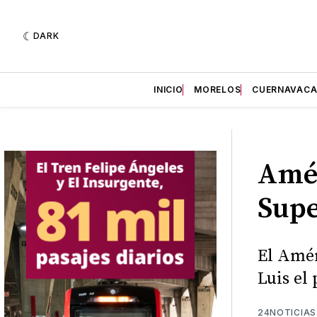
DARK
INICIO
MORELOS
CUERNAVAC
Amér
Supe
El Amér
Luis el
24NOTICIAS