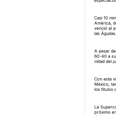
espectacul
Casi 10 mi
América, d
venció al p
las Águilas
A pesar de
60-40 a su
mitad del 
Con esta v
México, ta
los título
La Superco
próximo en