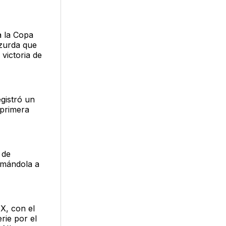
a la Copa
 zurda que
 victoria de
gistró un
 primera
 de
umándola a
X, con el
rie por el