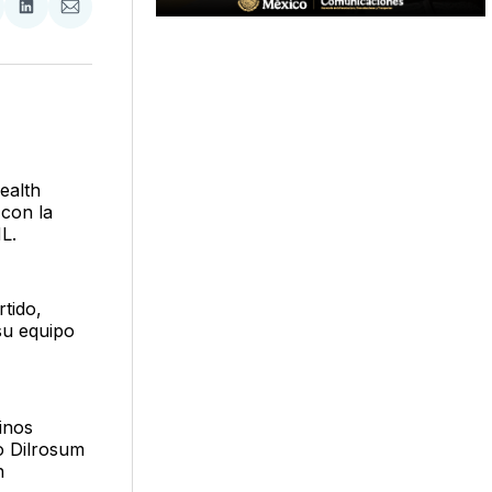
tir
mpartir
Compartir
Compartir
n
en
via
acebook
LinkedIn
Email
ealth
 con la
L.
rtido,
su equipo
inos
o Dilrosum
n