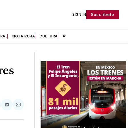
Suscríbete
SIGN IN
IRAL
NOTA ROJA
CULTURA
🔎
res
tir
mpartir
Compartir
Compartir
n
en
via
acebook
LinkedIn
Email