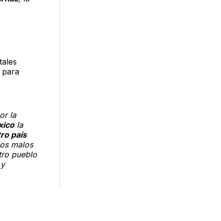
tales
, para
or la
xico
la
tro país
los malos
tro pueblo
 y