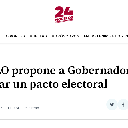
A
DEPORTES
HUELLAS
HORÓSCOPOS
ENTRETENIMIENTO - V
O propone a Gobernado
ar un pacto electoral
Compar
Co
021
. 11:11 AM
- 1 min read
en
e
Twitter
F