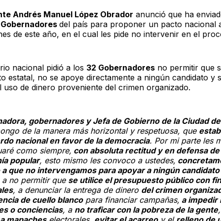
nte Andrés Manuel López Obrador
anunció que ha envia
s
Gobernadores
del país para proponer un pacto nacional 
nes de este año, en el cual les pide no intervenir en el proc
io nacional pidió a los
32 Gobernadores
no permitir que se
o estatal, no se apoye directamente a ningún candidato y 
l uso de dinero proveniente del crimen organizado.
adora, gobernadores y Jefa de Gobierno de la Ciudad d
pongo de la manera más horizontal y respetuosa, que
esta
rdo nacional en favor de la democracia
. Por mi parte les 
uaré como siempre,
con absoluta rectitud y en defensa de 
ía popular
, esto mismo les convoco a ustedes,
concretame
 a que no intervengamos para apoyar a ningún candidato
, a no permitir que
se utilice el presupuesto público con fi
ales
, a denunciar la entrega de dinero
del crimen organizad
encia de cuello blanco
para financiar campañas,
a impedir 
res o conciencias
, a
no traficar con la pobreza de la gente
 a mapaches
electorales,
evitar el acarreo
y el
relleno de 