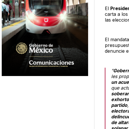
El
Preside
carta a lo
las eleccio
El mandatar
presupuest
denuncie e
“
Gobern
les pro
un acue
que act
soberan
exhorto
partido
elector
delincu
de alta
solapar