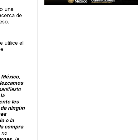
do una
acerca de
eso.
 utilice el
se
e México
,
blezcamos
manifiesto
la
nte les
 de ningún
nes
o o la
la compra
, no
urnas
, la