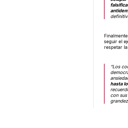
falsific
antidem
definitiv
Finalmente
seguir el 
respetar la
“Los co
democra
ansieda
hasta lo
recuerd
con sus
grandez