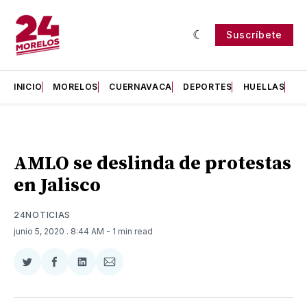
Suscríbete
INICIO
MORELOS
CUERNAVACA
DEPORTES
HUELLAS
H
AMLO se deslinda de protestas
en Jalisco
24NOTICIAS
junio 5, 2020
. 8:44 AM
- 1 min read
Compartir
Compartir
Compartir
Compartir
en
en
en
via
Twitter
Facebook
LinkedIn
Email