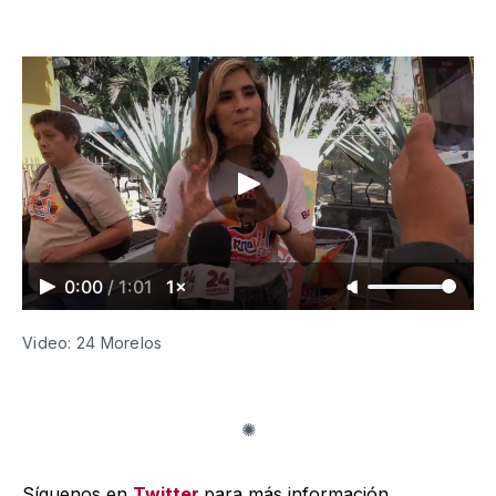
0:00
/
1:01
1×
Video: 24 Morelos
Síguenos en
Twitter
para más información.