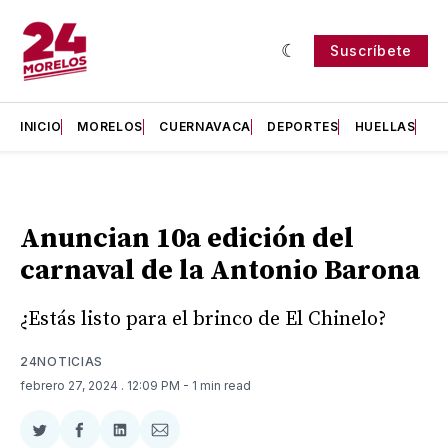
Suscríbete
INICIO
MORELOS
CUERNAVACA
DEPORTES
HUELLAS
H
Anuncian 10a edición del
carnaval de la Antonio Barona
¿Estás listo para el brinco de El Chinelo?
24NOTICIAS
febrero 27, 2024
. 12:09 PM
- 1 min read
Compartir
Compartir
Compartir
Compartir