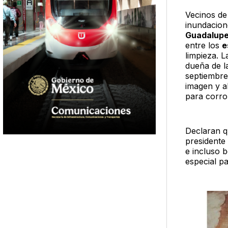
Vecinos de 
inundacio
Guadalup
entre los
e
limpieza. L
dueña de l
septiembre
imagen y a
para corr
Declaran 
presidente 
e incluso 
especial pa