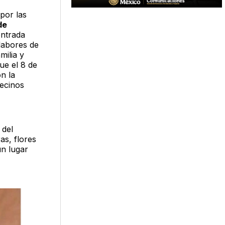
por las
de
ontrada
labores de
milia y
ue el 8 de
n la
vecinos
 del
as, flores
un lugar