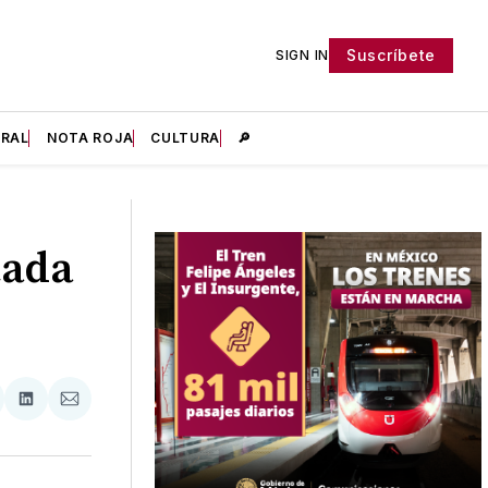
Suscríbete
SIGN IN
IRAL
NOTA ROJA
CULTURA
🔎
tada
tir
mpartir
Compartir
Compartir
n
en
via
acebook
LinkedIn
Email