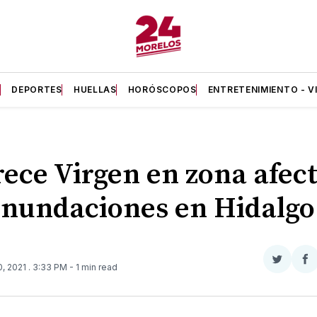
A
DEPORTES
HUELLAS
HORÓSCOPOS
ENTRETENIMIENTO - V
ece Virgen en zona afec
inundaciones en Hidalgo
Compar
Co
0, 2021
. 3:33 PM
- 1 min read
en
e
Twitter
F