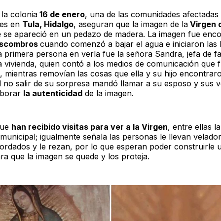
la colonia
16 de enero
, una de las comunidades afectadas 
nes en
Tula, Hidalgo
, aseguran que la imagen de la
Virgen 
e
se apareció en un pedazo de madera. La imagen fue enc
scombros
cuando comenzó a bajar el agua e iniciaron las 
a primera persona en verla fue la señora Sandra, jefa de fa
a vivienda, quien contó a los medios de comunicación que f
, mientras removían las cosas que ella y su hijo encontraro
l no salir de su sorpresa mandó llamar a su esposo y sus 
oborar
la autenticidad
de la imagen.
que
han recibido visitas para ver a la Virgen
, entre ellas la
municipal; igualmente señala las personas le llevan velador
bordados y le rezan, por lo que esperan poder construirle 
ra que la imagen se quede y los proteja.