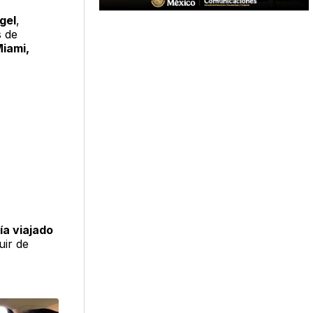
gel
,
s de
iami,
ía viajado
ir de