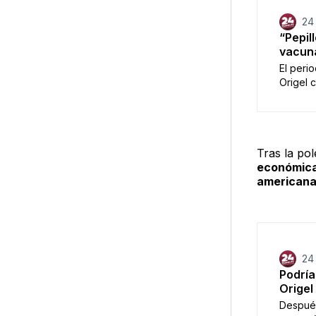
24
“Pepil
vacuna
El peri
Origel 
anuncia
la vacu
comenzó
algunos
Tras la po
que el 
económic
american
24
Podría
Origel
Después