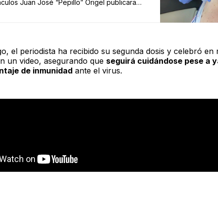
culos Juan José “Pepillo” Origel publicara
redes sociales que había acudido a Florida,
 Unidos para aplicarse de manera gratuita la
contra COVID-19, las redes sociales
on en críticas y acusaciones contra el
o, el periodista ha recibido su segunda dosis y celebró en 
presentador, ya que muchos habitantes de
on un video, asegurando que
seguirá cuidándose pese a y
aís aseguraron que …
ntaje de inmunidad
ante el virus.