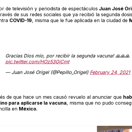
r de televisión y periodista de espectáculos
Juan José Ori
ravés de sus redes sociales que ya recibió la segunda dosi
ntra
COVID-19
, misma que le fue aplicada en la ciudad de
M
Gracias Dios mío, por recibir la segunda vacuna! 🙏🙏🙏
pic.twitter.com/HOz53GjCmt
— Juan José Origel (@Pepillo_Origel)
February 24, 2021
és de que hace un mes causó revuelo al anunciar que
hab
cino para aplicarse la vacuna
, misma que no pudo consegu
cilla en
México
.