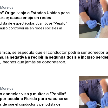
 Morelos
lo” Origel viaja a Estados Unidos para
rse; causa enojo en redes
odista de espectáculos Juan José “Pepillo”
causó controversia en redes sociales al
r que viajó a Estados Unidos para aplicarse
na contra COVID-19, ya que en aquel país ya
 la inmunización para adultos mayores en
 estados. El periodista de 73 años aseguró
lémica, se especuló que el conductor podría ser acreedor 
Gobierno de México no pudo brindarle …
as
,
la negativa a recibir la segunda dosis e incluso perder
a
, hechos que jamás se concretaron.
 Morelos
n cancelar visa y multar a “Pepillo”
 por acudir a Florida para vacunarse
 de que el conductor y periodista de