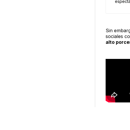
espectá
en sus 
Estados
vacuna 
estallar
Sin embarg
famoso 
sociales c
aquel p
alto porce