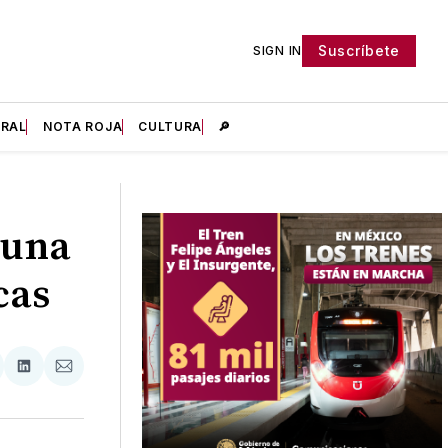
Suscríbete
SIGN IN
IRAL
NOTA ROJA
CULTURA
🔎
cuna
cas
tir
mpartir
Compartir
Compartir
n
en
via
acebook
LinkedIn
Email