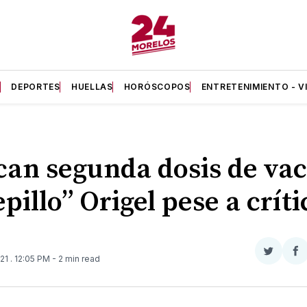
A
DEPORTES
HUELLAS
HORÓSCOPOS
ENTRETENIMIENTO - V
can segunda dosis de va
epillo” Origel pese a críti
Compar
Co
021
. 12:05 PM
- 2 min read
en
e
Twitter
F