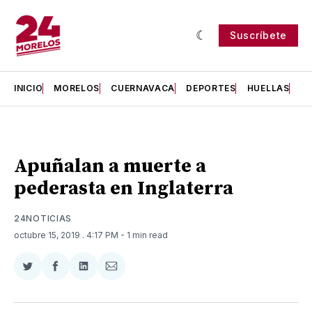
Suscríbete
INICIO
MORELOS
CUERNAVACA
DEPORTES
HUELLAS
H
Apuñalan a muerte a
pederasta en Inglaterra
24NOTICIAS
octubre 15, 2019
. 4:17 PM
- 1 min read
Compartir
Compartir
Compartir
Compartir
en
en
en
via
Twitter
Facebook
LinkedIn
Email