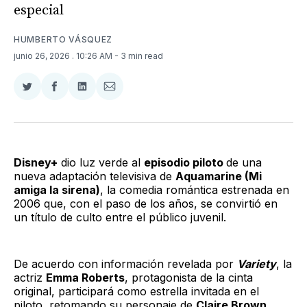
especial
HUMBERTO VÁSQUEZ
junio 26, 2026
. 10:26 AM
- 3 min read
Compartir
Compartir
Compartir
Compartir
en
en
en
via
Twitter
Facebook
LinkedIn
Email
Disney+
dio luz verde al
episodio piloto
de una
nueva adaptación televisiva de
Aquamarine (Mi
amiga la sirena)
, la comedia romántica estrenada en
2006 que, con el paso de los años, se convirtió en
un título de culto entre el público juvenil.
De acuerdo con información revelada por
Variety
, la
actriz
Emma Roberts
, protagonista de la cinta
original, participará como estrella invitada en el
piloto, retomando su personaje de
Claire Brown
.