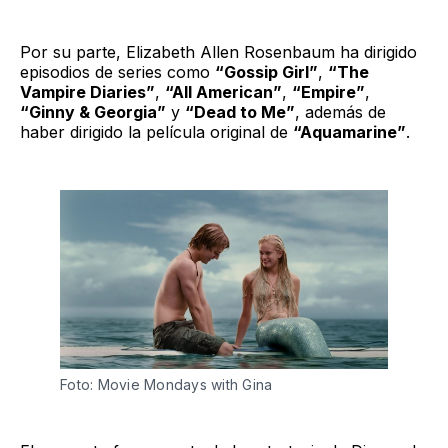
Por su parte, Elizabeth Allen Rosenbaum ha dirigido
episodios de series como
“Gossip Girl”
,
“The
Vampire Diaries”
,
“All American”
,
“Empire”
,
“Ginny & Georgia”
y
“Dead to Me”
, además de
haber dirigido la película original de
“Aquamarine”
.
Foto: Movie Mondays with Gina