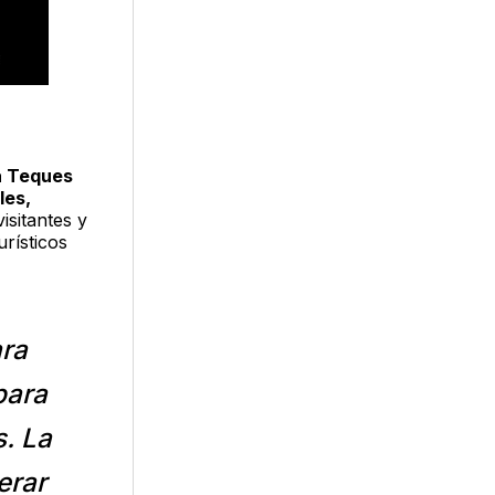
a Teques
les,
isitantes y
urísticos
ara
para
s. La
erar