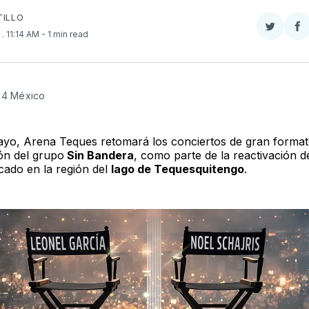
TILLO
Compar
Co
6
. 11:14 AM
- 1 min read
en
e
Twitter
F
24 México 
ayo, Arena Teques retomará los conciertos de gran format
ón del grupo
Sin Bandera
, como parte de la reactivación d
icado en la región del
lago de Tequesquitengo
.