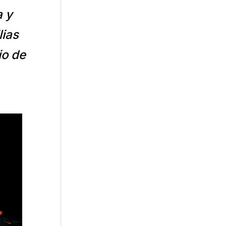
a y
lias
io de