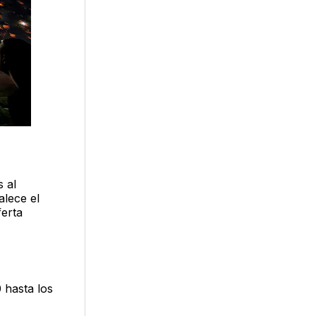
 al
alece el
erta
 hasta los