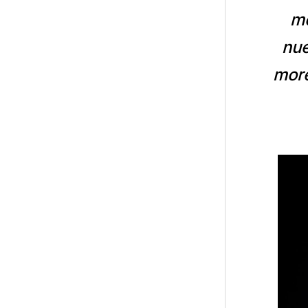
mo
nue
more