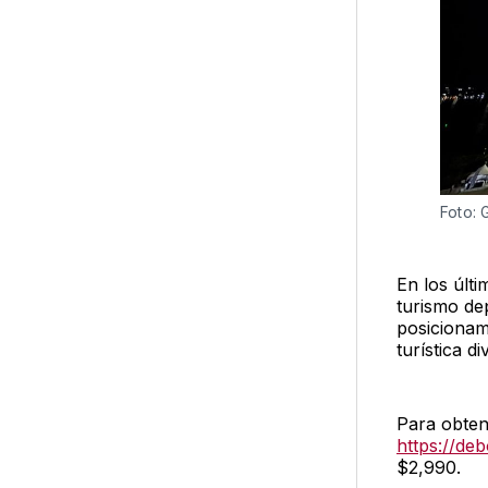
Foto: 
En los últ
turismo dep
posicionam
turística d
Para obten
https://de
$2,990.