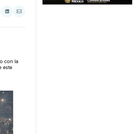
tir
mpartir
Compartir
Compartir
n
en
via
acebook
LinkedIn
Email
o con la
e este