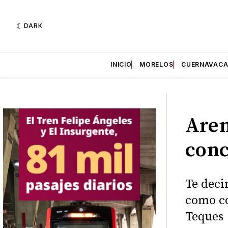
DARK
INICIO
MORELOS
CUERNAVAC
Aren
conc
Te deci
como co
Teques