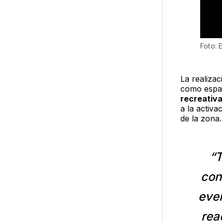
Foto: 
La realiza
como espac
recreativa
a la activa
de la zona.
“T
con
even
rea