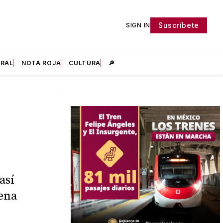
Suscríbete
SIGN IN
IRAL
NOTA ROJA
CULTURA
🔎
n
así
rena