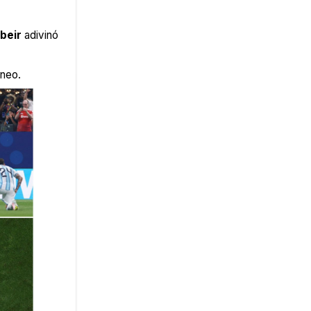
beir
adivinó
rneo.