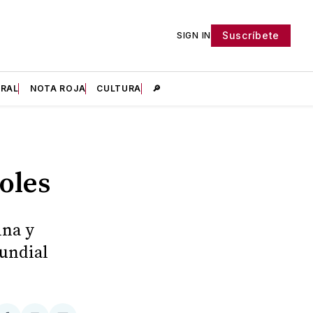
Suscríbete
SIGN IN
IRAL
NOTA ROJA
CULTURA
🔎
oles
ina y
Mundial