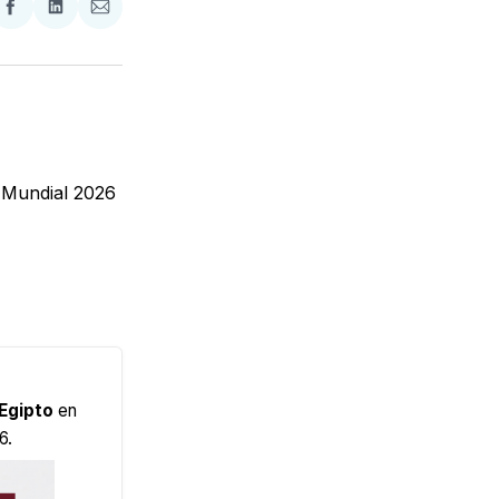
partir
Compartir
Compartir
Compartir
en
en
via
ter
Facebook
LinkedIn
Email
a Mundial 2026
Egipto
en
6.