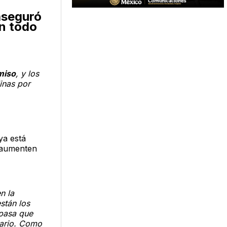
seguró
en todo
miso
, y los
inas por
ya está
e aumenten
n la
stán los
 pasa que
iario. Como