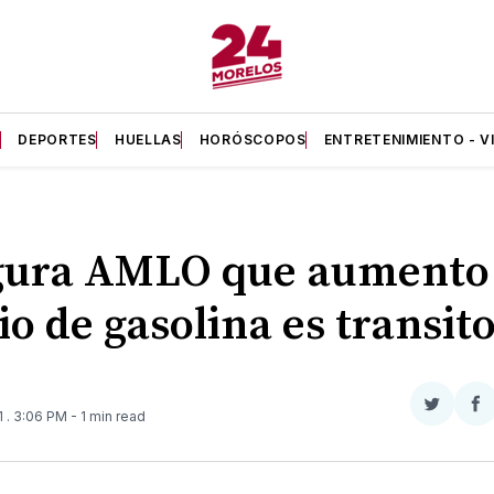
A
DEPORTES
HUELLAS
HORÓSCOPOS
ENTRETENIMIENTO - V
gura AMLO que aumento
io de gasolina es transit
Compar
Co
1
. 3:06 PM
- 1 min read
en
e
Twitter
F