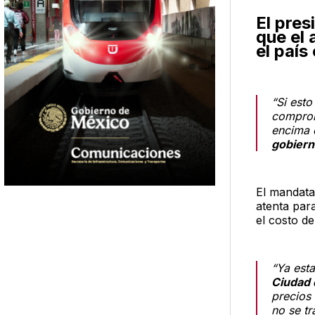
El pre
que el 
el país
“Si est
comprom
encima d
gobier
El mandata
atenta par
el costo de
“Ya est
Ciudad 
precios 
no se t