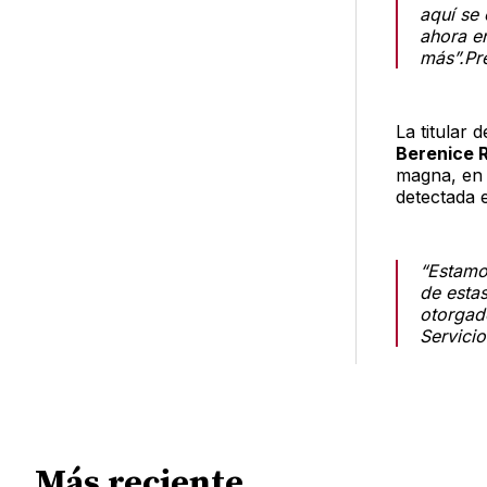
aquí se 
ahora en
más”.Pr
La titular 
Berenice 
magna, en 
detectada 
“Estamos
de estas
otorgad
Servici
Más reciente