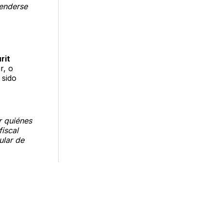
venderse
rit
r, o
 sido
r quiénes
iscal
ular de