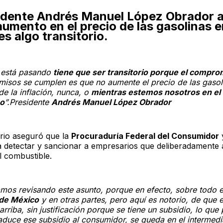
sidente
Andrés Manuel López Obrador
a
aumento en el precio de las gasolinas 
 es algo
transitorio
.
o está pasando
tiene que ser transitorio porque el compro
isos se cumplen es que no aumente el precio de las gasol
e la inflación, nunca, o
mientras estemos nosotros en el
no
”.Presidente
Andrés Manuel López Obrador
rio aseguró que la
Procuraduría Federal del Consumidor
a detectar y sancionar a empresarios que deliberadament
l combustible.
amos revisando este asunto, porque en efecto, sobre todo e
de México
y en otras partes, pero aquí es notorio, de que e
arriba, sin justificación porque se tiene un subsidio, lo que
raduce ese subsidio al consumidor, se queda en el intermed