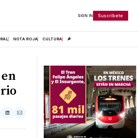
Suscríbete
SIGN IN
IRAL
NOTA ROJA
CULTURA
🔎
 en
orio
tir
mpartir
Compartir
Compartir
n
en
via
acebook
LinkedIn
Email