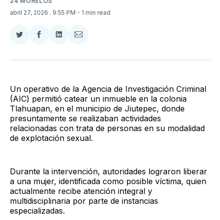
24 MORELOS
abril 27, 2026
. 9:55 PM
- 1 min read
Compartir
Compartir
Compartir
Compartir
en
en
en
via
Twitter
Facebook
LinkedIn
Email
Un operativo de la Agencia de Investigación Criminal
(AIC) permitió catear un inmueble en la colonia
Tlahuapan, en el municipio de Jiutepec, donde
presuntamente se realizaban actividades
relacionadas con trata de personas en su modalidad
de explotación sexual.
Durante la intervención, autoridades lograron liberar
a una mujer, identificada como posible víctima, quien
actualmente recibe atención integral y
multidisciplinaria por parte de instancias
especializadas.