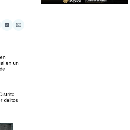
tir
mpartir
Compartir
Compartir
n
en
via
acebook
LinkedIn
Email
 en
ial en un
 de
istrito
r delitos