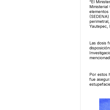
“El Ministe
Ministerial
elementos 
(SEDENA) y
perimetral,
Yautepec, 
Las dosis 
disposición
Investigaci
mencionado
Por estos 
fue asegur
estupefaci