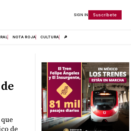
Suscríbete
SIGN IN
IRAL
NOTA ROJA
CULTURA
🔎
 de
 que
ico de