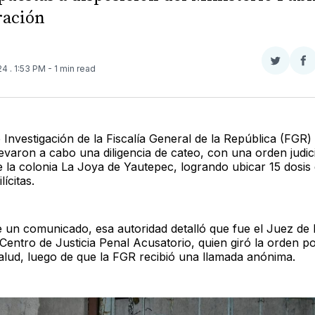
ración
Compar
Co
024
. 1:53 PM
- 1 min read
en
e
Twitter
F
 Investigación de la Fiscalía General de la República (FGR)
levaron a cabo una diligencia de cateo, con una orden judic
e la colonia La Joya de Yautepec, logrando ubicar 15 dosis
lícitas.
e un comunicado, esa autoridad detalló que fue el Juez de D
 Centro de Justicia Penal Acusatorio, quien giró la orden po
salud, luego de que la FGR recibió una llamada anónima.