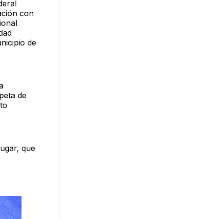
deral
nación con
ional
dad
nicipio de
a
rpeta de
to
lugar, que
e