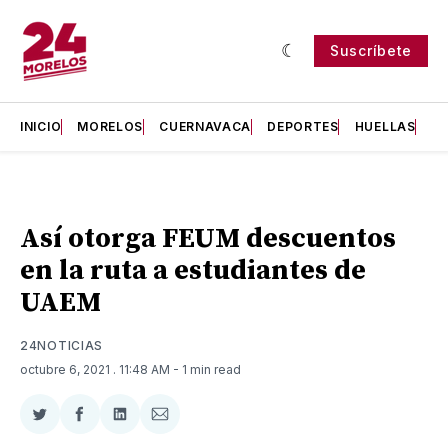
Suscríbete
INICIO
MORELOS
CUERNAVACA
DEPORTES
HUELLAS
H
Así otorga FEUM descuentos
en la ruta a estudiantes de
UAEM
24NOTICIAS
octubre 6, 2021
. 11:48 AM
- 1 min read
Compartir
Compartir
Compartir
Compartir
en
en
en
via