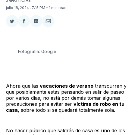
24NOTICIAS
julio 18, 2024
. 7:15 PM
- 1 min read
Compartir
Compartir
Compartir
Compartir
en
en
en
via
Twitter
Facebook
LinkedIn
Email
Fotografía: Google. 
Ahora que las
vacaciones de verano
transcurren y
que posiblemente estás pensando en salir de paseo
por varios días, no está por demás tomar algunas
precauciones para evitar ser
víctima de robo en tu
casa
, sobre todo si se quedará totalmente sola.
No hacer público que saldrás de casa es uno de los