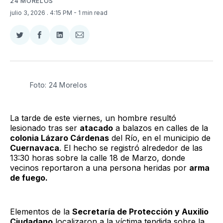
24 MORELOS
julio 3, 2026
. 4:15 PM
- 1 min read
Compartir
Compartir
Compartir
Compartir
en
en
en
via
Twitter
Facebook
LinkedIn
Email
Foto: 24 Morelos
La tarde de este viernes, un hombre resultó
lesionado tras ser
atacado
a balazos en calles de la
colonia Lázaro Cárdenas
del Río, en el municipio de
Cuernavaca
. El hecho se registró alrededor de las
13:30 horas sobre la calle 18 de Marzo, donde
vecinos reportaron a una persona heridas por
arma
de fuego.
Elementos de la
Secretaría de Protección y Auxilio
Ciudadano
localizaron a la víctima tendida sobre la