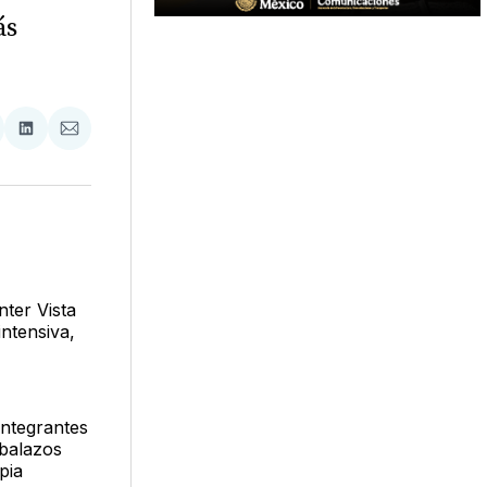
ás
tir
mpartir
Compartir
Compartir
n
en
via
acebook
LinkedIn
Email
ter Vista
ntensiva,
integrantes
 balazos
pia