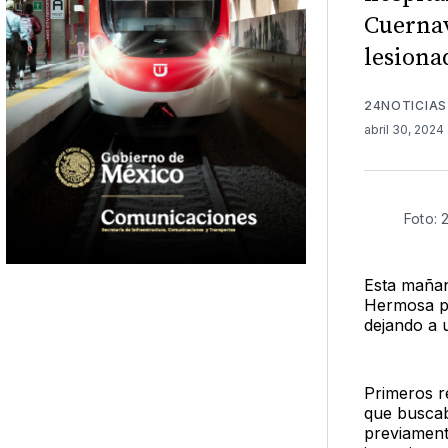
Cuernav
lesiona
24NOTICIAS
abril 30, 2024
Foto: 
Esta mañan
Hermosa pa
dejando a u
Primeros r
que buscab
previament