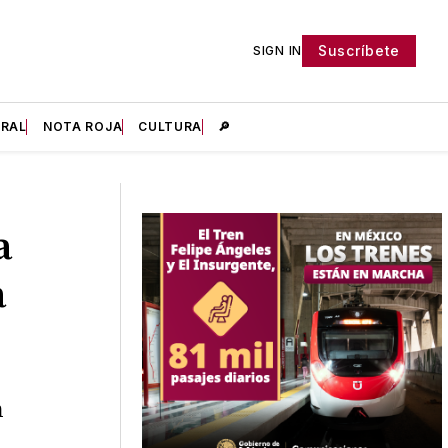
Suscríbete
SIGN IN
IRAL
NOTA ROJA
CULTURA
🔎
a
a
n