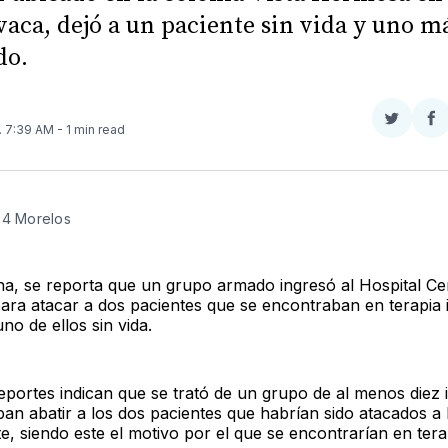
aca, dejó a un paciente sin vida y uno m
do.
Compar
Co
. 7:39 AM
- 1 min read
en
e
Twitter
F
24 Morelos
a, se reporta que un grupo armado ingresó al Hospital Cen
ra atacar a dos pacientes que se encontraban en terapia i
no de ellos sin vida.
eportes indican que se trató de un grupo de al menos diez 
an abatir a los dos pacientes que habrían sido atacados a
e, siendo este el motivo por el que se encontrarían en tera