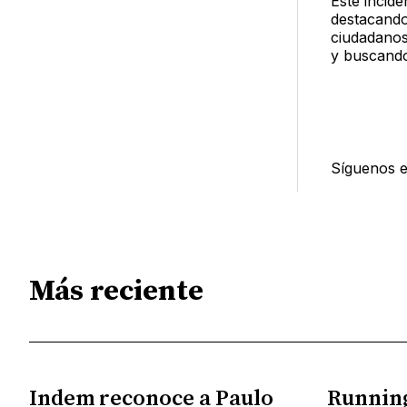
Este incide
destacando
ciudadanos 
y buscando
Síguenos 
Más reciente
Indem reconoce a Paulo
Running