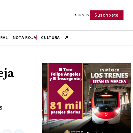
Suscríbete
SIGN IN
IRAL
NOTA ROJA
CULTURA
🔎
eja
s