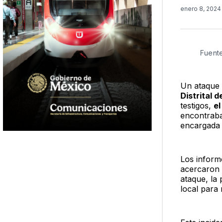
enero 8, 202
Fuent
Un ataque 
Distrital 
testigos,
el
encontraba
encargada 
Los inform
acercaron 
ataque, la 
local para 