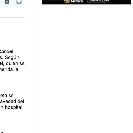
tir
mpartir
Compartir
Compartir
n
en
via
acebook
LinkedIn
Email
Cárcel
as. Según
el
, quien se
erida la
eta se
ravedad del
un hospital