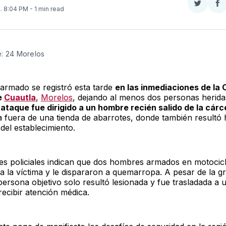
Compar
Co
4
. 8:04 PM
- 1 min read
en
e
Twitter
F
e: 24 Morelos
armado se registró esta tarde
en las inmediaciones de la 
de
Cuautla
,
Morelos
, dejando al menos dos personas herid
 ataque fue dirigido a un hombre recién salido de la cárc
 fuera de una tienda de abarrotes, donde también resultó h
del establecimiento.
es policiales indican que dos hombres armados en motocicl
a la víctima y le dispararon a quemarropa. A pesar de la g
persona objetivo solo resultó lesionada y fue trasladada a 
recibir atención médica.