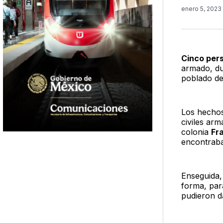
enero 5, 2023
Cinco pers
armado, du
poblado d
Los hechos
civiles ar
colonia
Fr
encontrab
Enseguida, 
forma, par
pudieron d