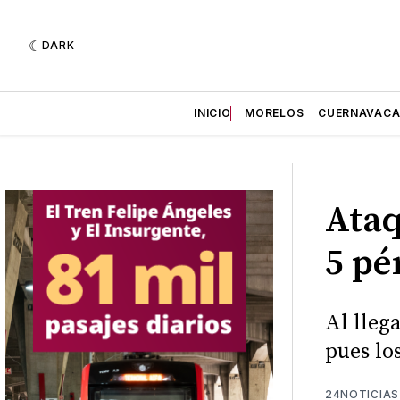
DARK
INICIO
MORELOS
CUERNAVAC
Ataq
5 pé
Al lleg
pues lo
24NOTICIAS