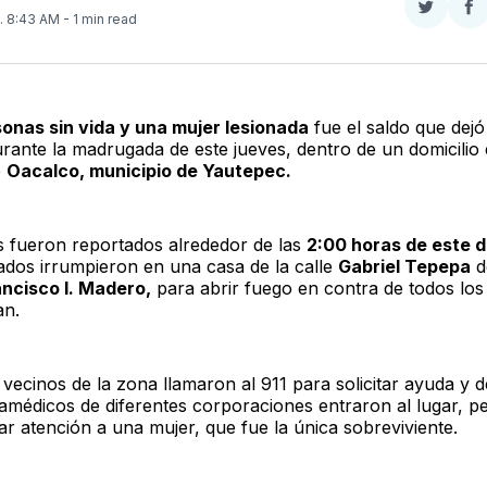
Compar
Co
. 8:43 AM
- 1 min read
en
e
Twitter
F
onas sin vida y una mujer lesionada
fue el saldo que dej
rante la madrugada de este jueves, dentro de un domicilio 
e
Oacalco, municipio de Yautepec.
 fueron reportados alrededor de las
2:00 horas de este d
mados irrumpieron en una casa de la calle
Gabriel Tepepa
d
ancisco I. Madero,
para abrir fuego en contra de todos los
an.
vecinos de la zona llamaron al 911 para solicitar ayuda y d
amédicos de diferentes corporaciones entraron al lugar, p
ar atención a una mujer, que fue la única sobreviviente.