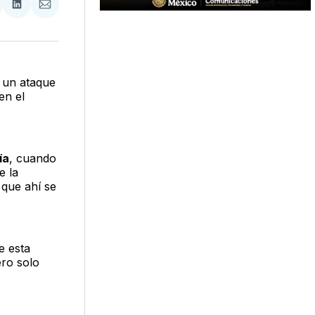
tir
mpartir
Compartir
Compartir
n
en
via
acebook
LinkedIn
Email
ó un ataque
en el
ía
, cuando
e la
 que ahí se
e esta
ero solo