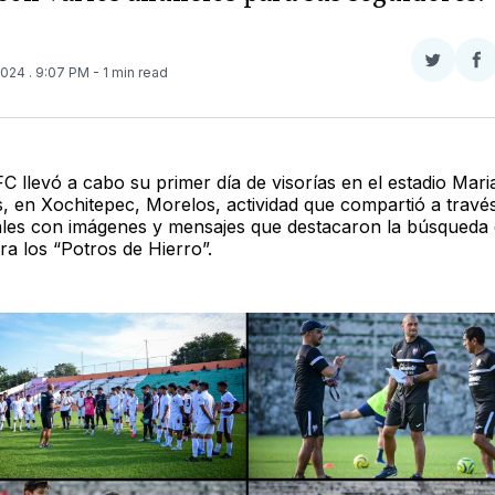
Compar
Co
 2024
. 9:07 PM
- 1 min read
en
e
Twitter
F
FC llevó a cabo su primer día de visorías en el estadio Mar
 en Xochitepec, Morelos, actividad que compartió a travé
ales con imágenes y mensajes que destacaron la búsqueda
ra los “Potros de Hierro”.