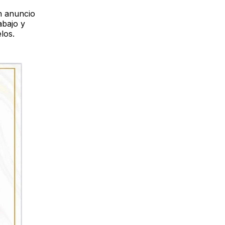
n anuncio
abajo y
los.