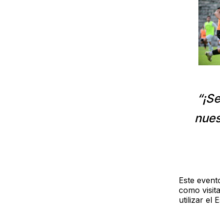
“¡S
nues
Este event
como visit
utilizar el