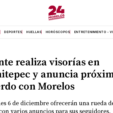
A
DEPORTES
HUELLAS
HORÓSCOPOS
ENTRETENIMIENTO - V
nte realiza visorías en
itepec y anuncia próxi
rdo con Morelos
nes 6 de diciembre ofrecerán una rueda d
con varios anuncios para sus seguidores.