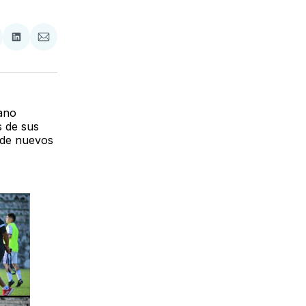
tir
mpartir
Compartir
Compartir
n
en
via
acebook
LinkedIn
Email
iano
s de sus
 de nuevos