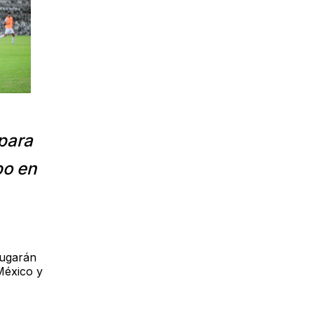
para
po en
jugarán
México y