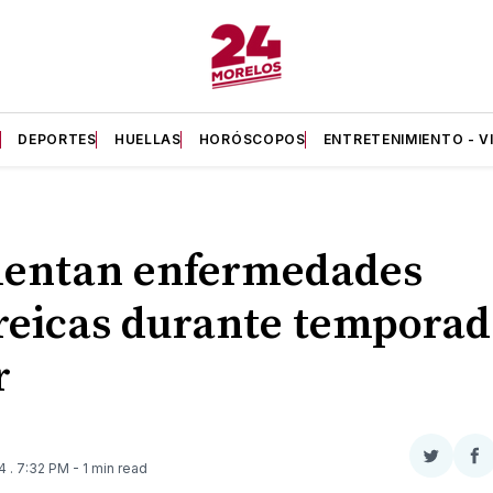
A
DEPORTES
HUELLAS
HORÓSCOPOS
ENTRETENIMIENTO - V
entan enfermedades
reicas durante temporad
r
Compar
Co
24
. 7:32 PM
- 1 min read
en
e