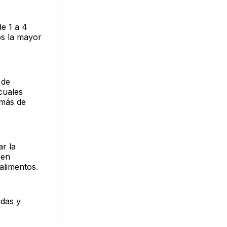
e 1 a 4
os la mayor
 de
cuales
emás de
ar la
 en
 alimentos.
idas y