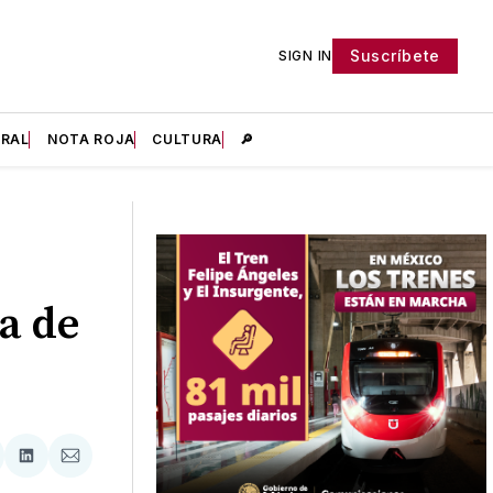
Suscríbete
SIGN IN
IRAL
NOTA ROJA
CULTURA
🔎
a de
tir
mpartir
Compartir
Compartir
n
en
via