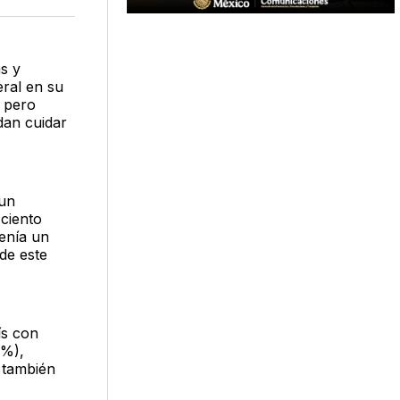
acebook
LinkedIn
Email
s y
eral en su
l pero
dan cuidar
 un
ciento
enía un
de este
ís con
4%),
 también