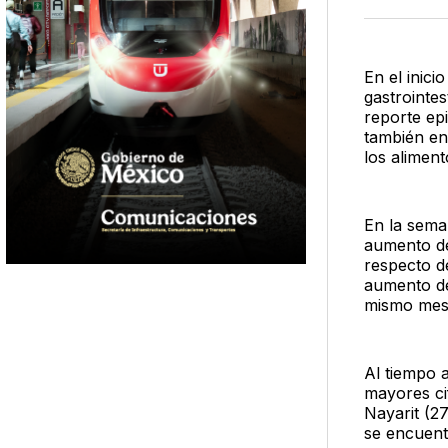
En el inic
gastrointe
reporte ep
también en
los aliment
En la sema
aumento de
respecto d
aumento del
mismo mes
Al tiempo a
mayores ci
Nayarit (2
se encuent