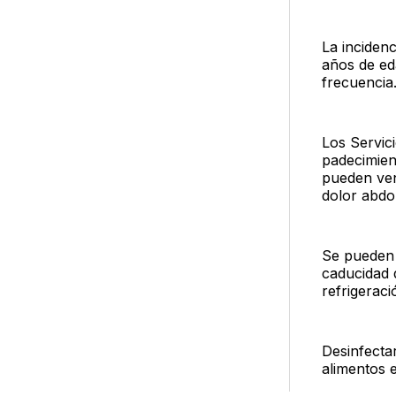
La inciden
años de ed
frecuencia
Los Servic
padecimien
pueden ven
dolor abdom
Se pueden p
caducidad 
refrigeraci
Desinfecta
alimentos e