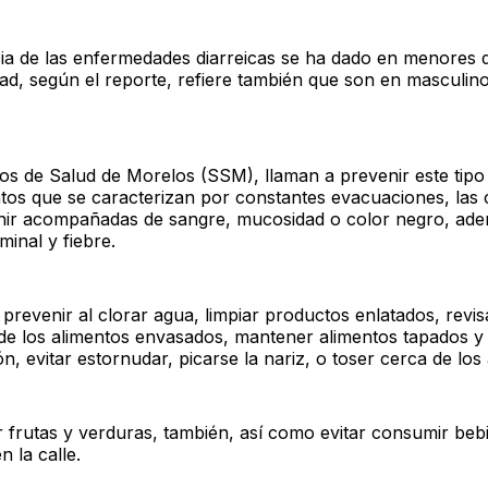
cia de las enfermedades diarreicas se ha dado en menores d
ad, según el reporte, refiere también que son en masculin
.
ios de Salud de Morelos (SSM), llaman a prevenir este tipo
tos que se caracterizan por constantes evacuaciones, las 
ir acompañadas de sangre, mucosidad o color negro, ad
inal y fiebre.
revenir al clorar agua, limpiar productos enlatados, revis
de los alimentos envasados, mantener alimentos tapados y
ón, evitar estornudar, picarse la nariz, o toser cerca de los
r frutas y verduras, también, así como evitar consumir beb
n la calle.