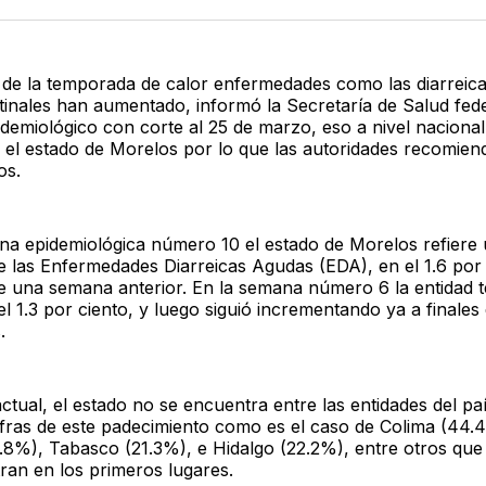
Twitter
F
io de la temporada de calor enfermedades como las diarreica
stinales han aumentado, informó la Secretaría de Salud fed
idemiológico con corte al 25 de marzo, eso a nivel naciona
 el estado de Morelos por lo que las autoridades recomien
os.
na epidemiológica número 10 el estado de Morelos refiere
 las Enfermedades Diarreicas Agudas (EDA), en el 1.6 por 
e una semana anterior. En la semana número 6 la entidad t
 1.3 por ciento, y luego siguió incrementando ya a finales 
.
ctual, el estado no se encuentra entre las entidades del pa
fras de este padecimiento como es el caso de Colima (44.
7.8%), Tabasco (21.3%), e Hidalgo (22.2%), entre otros que
ran en los primeros lugares.