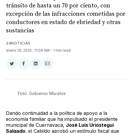
tránsito de hasta un 70 por ciento, con
excepción de las infracciones cometidas por
conductores en estado de ebriedad y otras
sustancias
24NOTICIAS
enero 25, 2025
. 11:09 AM
- 1 min read
Compartir
Compartir
Compartir
Compartir
en
en
en
via
Twitter
Facebook
LinkedIn
Email
Foto: Gobierno Morelos 
Dando continuidad a la política de apoyo a la
economía familiar que ha impulsado el presidente
municipal de Cuernavaca,
José Luis Urióstegui
Salgado
, el Cabildo aprobó un estímulo fiscal que