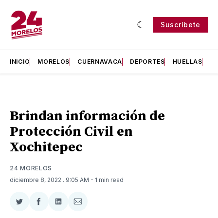
Suscríbete
INICIO
MORELOS
CUERNAVACA
DEPORTES
HUELLAS
H
Brindan información de
Protección Civil en
Xochitepec
24 MORELOS
diciembre 8, 2022
. 9:05 AM
- 1 min read
Compartir
Compartir
Compartir
Compartir
en
en
en
via