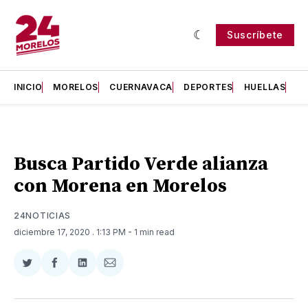
Suscríbete
INICIO
MORELOS
CUERNAVACA
DEPORTES
HUELLAS
H
Busca Partido Verde alianza
con Morena en Morelos
24NOTICIAS
diciembre 17, 2020
. 1:13 PM
- 1 min read
Compartir
Compartir
Compartir
Compartir
en
en
en
via
Twitter
Facebook
LinkedIn
Email