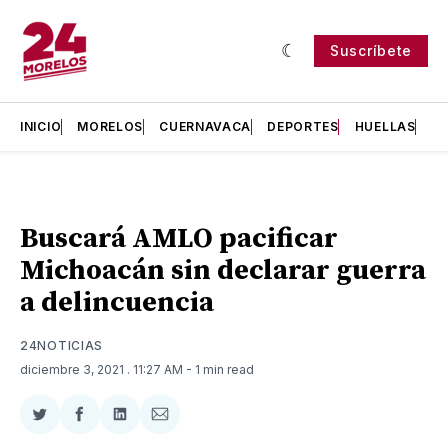
Suscríbete
INICIO
MORELOS
CUERNAVACA
DEPORTES
HUELLAS
H
Buscará AMLO pacificar
Michoacán sin declarar guerra
a delincuencia
24NOTICIAS
diciembre 3, 2021
. 11:27 AM
- 1 min read
Compartir
Compartir
Compartir
Compartir
en
en
en
via