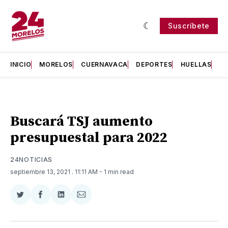
Suscríbete
INICIO
MORELOS
CUERNAVACA
DEPORTES
HUELLAS
H
Buscará TSJ aumento
presupuestal para 2022
24NOTICIAS
septiembre 13, 2021
. 11:11 AM
- 1 min read
Compartir
Compartir
Compartir
Compartir
en
en
en
via
Twitter
Facebook
LinkedIn
Email