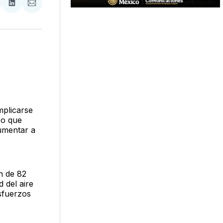
tir
mpartir
Compartir
Compartir
n
en
via
acebook
LinkedIn
Email
mplicarse
eo que
aumentar a
n de 82
 del aire
sfuerzos