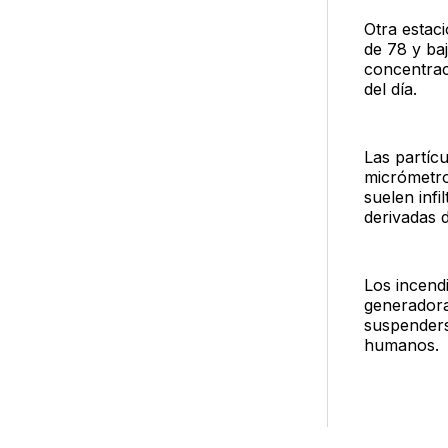
Otra estac
de 78 y ba
concentrac
del día.
Las partíc
micrómetro
suelen infi
derivadas 
Los incendi
generadoras
suspenderse
humanos.