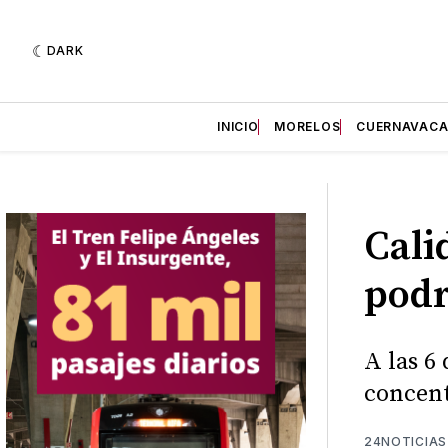
DARK
INICIO
MORELOS
CUERNAVAC
Cali
podr
A las 6
concent
24NOTICIAS