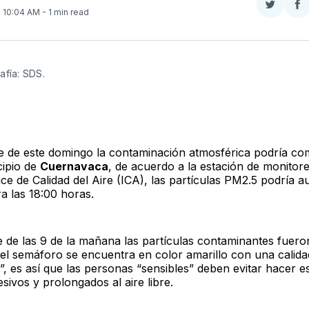
Compar
Co
. 10:04 AM
- 1 min read
en
e
Twitter
F
afía: SDS.
de de este domingo la contaminación atmosférica podría co
cipio de
Cuernavaca
, de acuerdo a la estación de monitor
ice de Calidad del Aire (ICA), las partículas PM2.5 podría 
a las 18:00 horas.
e de las 9 de la mañana las partículas contaminantes fuero
 el semáforo se encuentra en color amarillo con una calidad
, es así que las personas “sensibles” deben evitar hacer e
esivos y prolongados al aire libre.