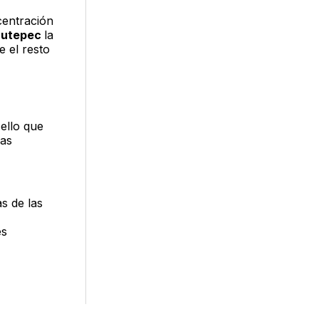
entración
autepec
la
 el resto
ello que
cas
as de las
es