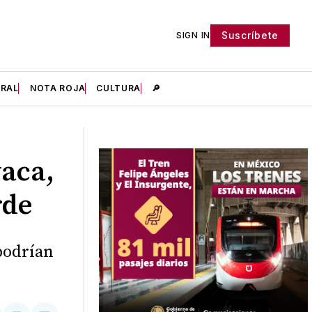
Suscríbete
SIGN IN
IRAL
NOTA ROJA
CULTURA
🔎
vaca,
rde
 podrían