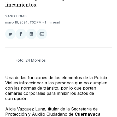
lineamientos.
24NOTICIAS
mayo 16, 2024
. 1:02 PM
- 1 min read
Compartir
Compartir
Compartir
Compartir
en
en
en
via
Twitter
Facebook
LinkedIn
Email
Foto: 24 Morelos
Una de las funciones de los elementos de la Policía
Vial es infraccionar a las personas que no cumplen
con las normas de tránsito, por lo que portan
cámaras corporales para inhibir los actos de
corrupción.
Alicia Vázquez Luna, titular de la Secretaría de
Protección y Auxilio Ciudadano de
Cuernavaca