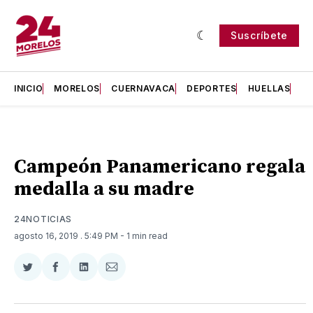
Suscríbete
INICIO
MORELOS
CUERNAVACA
DEPORTES
HUELLAS
H
Campeón Panamericano regala
medalla a su madre
24NOTICIAS
agosto 16, 2019
. 5:49 PM
- 1 min read
Compartir
Compartir
Compartir
Compartir
en
en
en
via
Twitter
Facebook
LinkedIn
Email