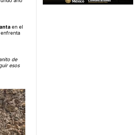
gundo año
anta
en el
 enfrenta
anito de
guir esos