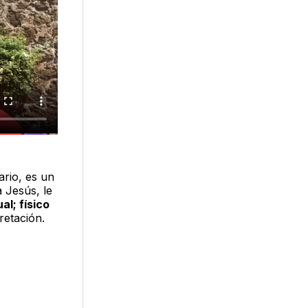
ario, es un
 Jesús, le
ual; físico
retación.