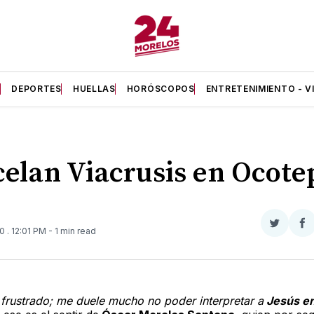
A
DEPORTES
HUELLAS
HORÓSCOPOS
ENTRETENIMIENTO - V
elan Viacrusis en Ocote
Compar
Co
20
. 12:01 PM
- 1 min read
en
e
Twitter
F
 frustrado; me duele mucho no poder interpretar a
Jesús en