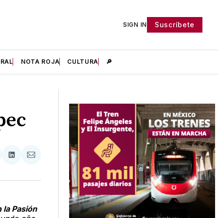
Suscríbete
SIGN IN
IRAL
NOTA ROJA
CULTURA
🔎
pec
tir
mpartir
Compartir
Compartir
n
en
via
acebook
LinkedIn
Email
 la Pasión