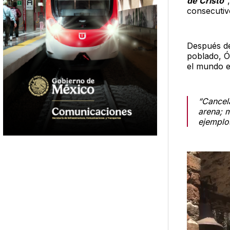
de Cristo
“
consecutivo
Después de
poblado, Ó
el mundo e
“Cancel
arena; 
ejemplo