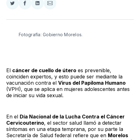
Compartir
Compartir
Compartir
Compartir
en
en
en
via
Twitter
Facebook
LinkedIn
Email
Fotografía: Gobierno Morelos. 
El
cáncer de cuello de útero
es prevenible,
coinciden expertos, y esto puede ser mediante la
vacunación contra el
Virus del Papiloma Humano
(VPH), que se aplica en mujeres adolescentes antes
de iniciar su vida sexual.
En el
Día Nacional de la Lucha Contra el Cáncer
Cervicouterino
, el sector salud llamó a detectar
síntomas en una etapa temprana, por su parte la
Secretaría de Salud federal refiere que en
Morelos