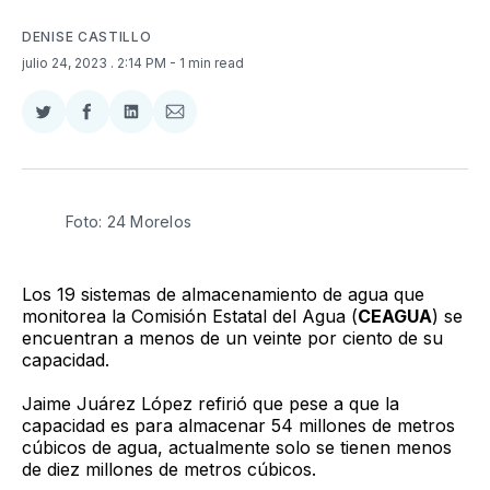
DENISE CASTILLO
julio 24, 2023
. 2:14 PM
- 1 min read
Compartir
Compartir
Compartir
Compartir
en
en
en
via
Twitter
Facebook
LinkedIn
Email
Foto: 24 Morelos
Los 19 sistemas de almacenamiento de agua que
monitorea la Comisión Estatal del Agua (
CEAGUA
) se
encuentran a menos de un veinte por ciento de su
capacidad.
Jaime Juárez López refirió que pese a que la
capacidad es para almacenar 54 millones de metros
cúbicos de agua, actualmente solo se tienen menos
de diez millones de metros cúbicos.