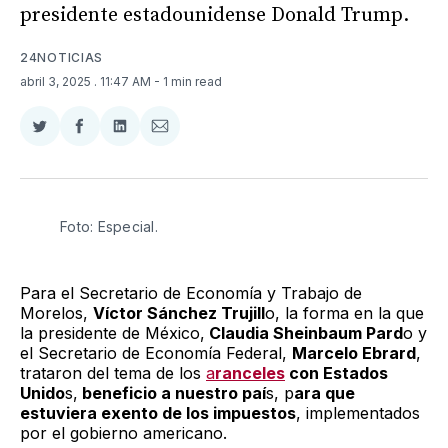
presidente estadounidense Donald Trump.
24NOTICIAS
abril 3, 2025
. 11:47 AM
- 1 min read
Compartir
Compartir
Compartir
Compartir
en
en
en
via
Twitter
Facebook
LinkedIn
Email
Foto: Especial.
Para el Secretario de Economía y Trabajo de
Morelos,
Víctor Sánchez Trujill
o, la forma en la que
la presidente de México,
Claudia Sheinbaum Pard
o y
el Secretario de Economía Federal,
Marcelo Ebrard
,
trataron del tema de los
a
ranceles
con Estados
Unido
s,
beneficio a nuestro paí
s, p
ara que
estuviera exento de los impuestos
, implementados
por el gobierno americano.