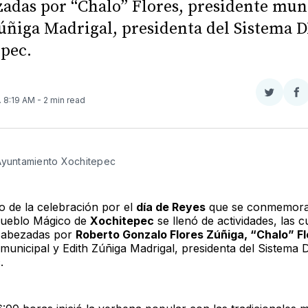
adas por “Chalo” Flores, presidente mun
úñiga Madrigal, presidenta del Sistema D
pec.
Compar
Co
. 8:19 AM
- 2 min read
en
e
Twitter
F
Ayuntamiento Xochitepec 
o de la celebración por el
día de Reyes
que se conmemora 
Pueblo Mágico de
Xochitepec
se llenó de actividades, las c
cabezadas por
Roberto Gonzalo Flores Zúñiga, “Chalo” Fl
municipal y Edith Zúñiga Madrigal, presidenta del Sistema 
.