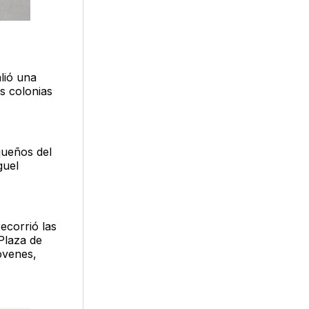
alió una
as colonias
equeños del
guel
recorrió las
 Plaza de
óvenes,