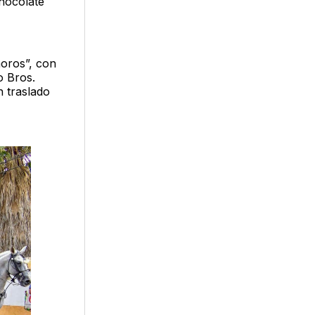
hocolate
moros”, con
o Bros.
n traslado