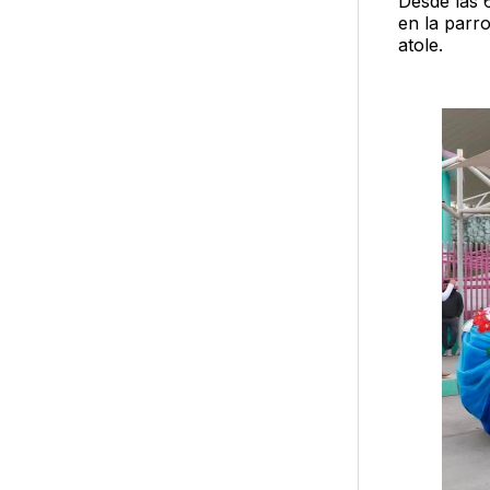
Desde las 
en la parr
atole.