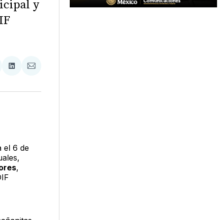
icipal y
IF
tir
mpartir
Compartir
Compartir
n
en
via
acebook
LinkedIn
Email
el 6 de
uales,
ores
,
DIF