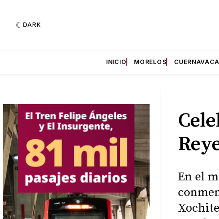
DARK
INICIO
MORELOS
CUERNAVAC
Cele
Reye
En el m
conmemo
Xochite