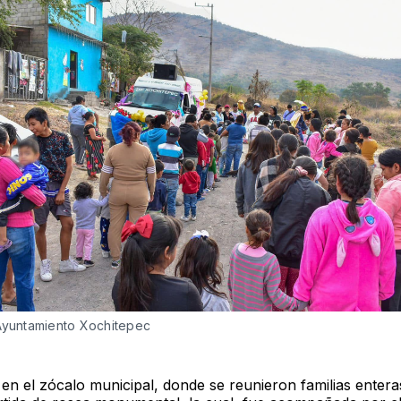
Ayuntamiento Xochitepec
 en el zócalo municipal, donde se reunieron familias entera