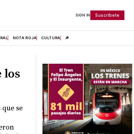
Suscríbete
SIGN IN
IRAL
NOTA ROJA
CULTURA
🔎
 los
 que se
ueron