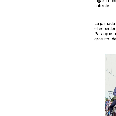
lugar la p
caliente.
La jornada
el especta
Para que n
gratuito, d